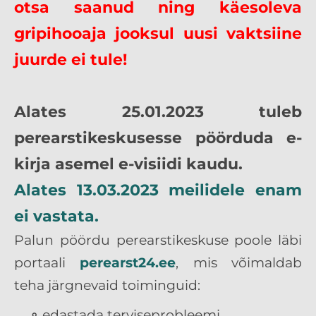
otsa saanud ning käesoleva
gripihooaja jooksul uusi vaktsiine
juurde ei tule!
Alates 25.01.2023 tuleb
perearstikeskusesse pöörduda e-
kirja asemel e-visiidi kaudu.
Alates 13.03.2023 meilidele enam
ei vastata.
Palun pöördu perearstikeskuse poole läbi
portaali
perearst24.ee
, mis võimaldab
teha järgnevaid toiminguid:
edastada terviseprobleemi