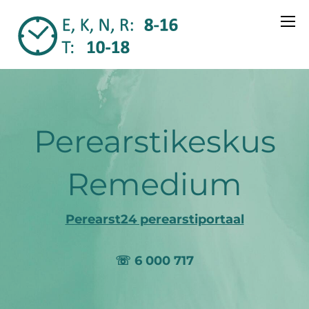
Perearstikeskus
Remedium
Perearst24 perearstiportaal
☏ 6 000 717