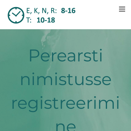
Perearsti
nimistusse
registreerimi
ne